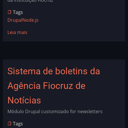
da instituição Fiocruz
Tags
Drupal
Node.js
Leia mais
sobre
Sistema
de
importação
de
Sistema de boletins da
dados
educacionais
Agência Fiocruz de
da
Fiocruz
Notícias
Módulo Drupal customizado for newsletters
Tags