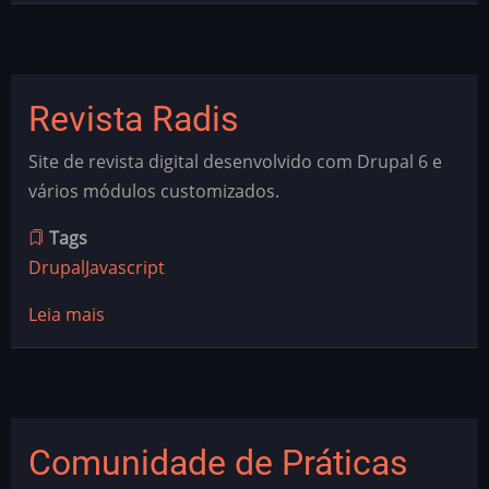
Rede
Interinstitucional
de
Alimentação
Revista Radis
e
Cultura
Site de revista digital desenvolvido com Drupal 6 e
vários módulos customizados.
Tags
Drupal
Javascript
Leia mais
sobre
Revista
Radis
Comunidade de Práticas