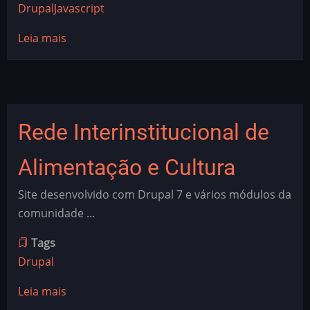
Drupal
Javascript
Leia mais
sobre
Sistema
de
boletins
da
Rede Interinstitucional de
Agência
Fiocruz
Alimentação e Cultura
de
Notícias
Site desenvolvido com Drupal 7 e vários módulos da
comunidade ...
Tags
Drupal
Leia mais
sobre