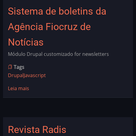
a
Sistema de boletins da
Fina,
uma
Agência Fiocruz de
agente
de
Notícias
IA
autônoma
Módulo Drupal customizado for newsletters
Tags
Drupal
Javascript
Leia mais
sobre
Sistema
de
boletins
da
Revista Radis
Agência