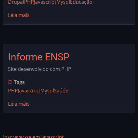
Drupal
PHP
Javascript
Mysql
Educação
Leia mais
sobre
Campus
Virtual
de
Saúde
Informe ENSP
Pública
(CVSP)
Site desenvolvido com PHP
Tags
PHP
Javascript
Mysql
Saúde
Leia mais
sobre
Informe
ENSP
Inscrever-se em Javascript