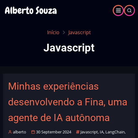
Pular
para
o
conteúdo
Início
Javascript
principal
Javascript
Minhas experiências
desenvolvendo a Fina, uma
agente de IA autônoma
alberto
30 September 2024
Javascript
,
IA
,
LangChain
,