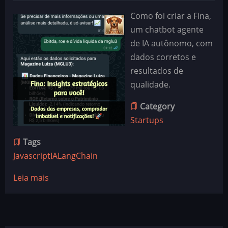
Como foi criar a Fina,
um chatbot agente
de IA autônomo, com
dados corretos e
resultados de
qualidade.
Category
Startups
Tags
Javascript
IA
LangChain
Leia mais
sobre
Minhas
experiências
desenvolvendo