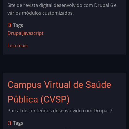
Fiocruz
Site de revista digital desenvolvido com Drupal 6 e
de
vários módulos customizados.
Notícias
Tags
Drupal
Javascript
Leia mais
sobre
Revista
Radis
Campus Virtual de Saúde
Pública (CVSP)
Portal de conteúdos desenvolvido com Drupal 7
Tags